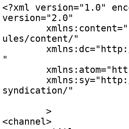
<?xml version="1.0" enc
version="2.0"

	xmlns:content="http://purl.org/rss/1.0/mod
ules/content/"

	xmlns:dc="http://purl.org/dc/elements/1.1/
"

	xmlns:atom="http://www.w3.org/2005/Atom"

	xmlns:sy="http://purl.org/rss/1.0/modules/
syndication/"

	>

<channel>
