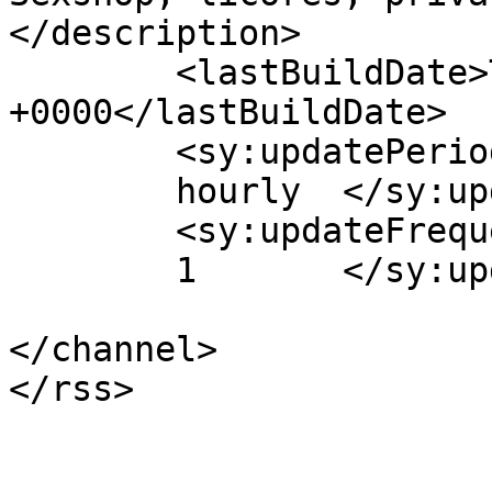
</description>

	<lastBuildDate>Tue, 14 Jul 2026 23:02:27 
+0000</lastBuildDate>

	<sy:updatePeriod>

	hourly	</sy:updatePeriod>

	<sy:updateFrequency>

	1	</sy:updateFrequency>

</channel>
