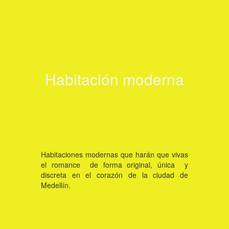
Ver habitación
Habitación moderna
Click aquí
Habitaciones modernas que harán que vivas
el romance de forma original, única y
discreta en el corazón de la ciudad de
Medellín.