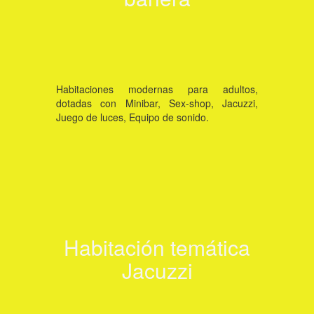
Habitaciones modernas para adultos,
dotadas con Minibar, Sex-shop, Jacuzzi,
Juego de luces, Equipo de sonido.
Ver habitación
Habitación temática
Jacuzzi
Click aquí