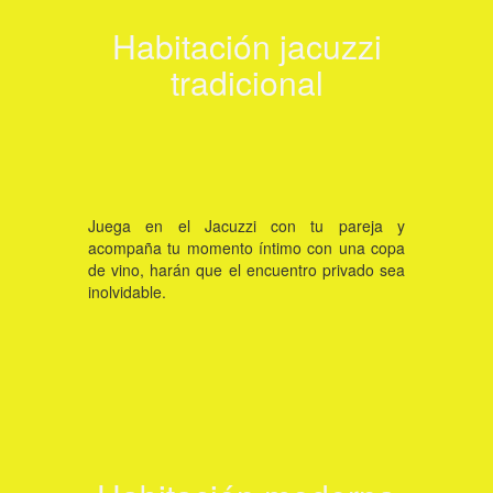
Ver habitación
Habitación jacuzzi
tradicional
Click aquí
Juega en el Jacuzzi con tu pareja y
acompaña tu momento íntimo con una copa
de vino, harán que el encuentro privado sea
inolvidable.
Ver habitación