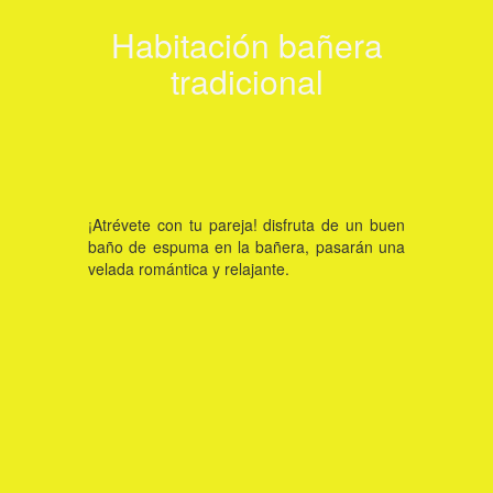
Ver habitación
Habitación bañera
tradicional
Click aquí
¡Atrévete con tu pareja! disfruta de un buen
baño de espuma en la bañera, pasarán una
velada romántica y relajante.