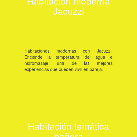
Habitación moderna
Jacuzzi
Click aquí
Habitaciones modernas con Jacuzzi.
Enciende la temperatura del agua e
hidromasaje, una de las mejores
experiencias que pueden vivir en pareja.
Ver habitación
Habitación temática
bañera
Texto del botón